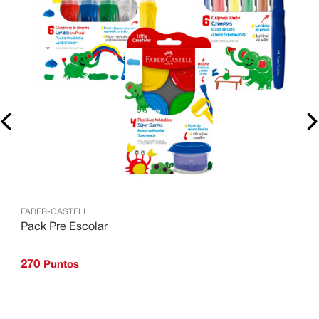
FABER-CASTELL
F
Pack Pre Escolar
P
270
Puntos