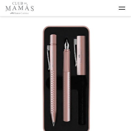
Home
Pack
Pack Premium Set de bolígrafo y pluma
exclusivos
Grip palo rosa en estuche de regalo