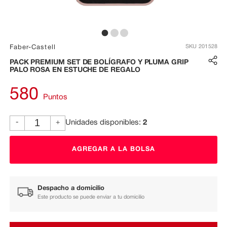
173704777970288_17370
173704778537407_173
173704777270605_17370477723
SKU
201528
Faber-Castell
PACK PREMIUM SET DE BOLÍGRAFO Y PLUMA GRIP
PALO ROSA EN ESTUCHE DE REGALO
580
Puntos
-
+
Unidades disponibles:
2
AGREGAR A LA BOLSA
Despacho a domicilio
Este producto se puede enviar a tu domicilio