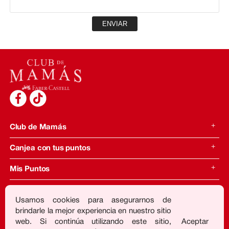
ENVIAR
Club de Mamás
O
C
Canjea con tus puntos
p
l
e
o
O
C
Mis Puntos
n
s
p
l
M
e
e
o
O
C
e
M
n
s
p
l
Usamos cookies para asegurarnos de
n
e
M
e
e
o
brindarle la mejor experiencia en nuestro sitio
u
n
e
M
n
s
web. Si continúa utilizando este sitio,
Aceptar
u
n
e
M
e